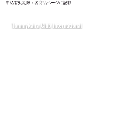
申込有効期限：各商品ページに記載
Tommykaira Club International
News Subscription Form
Submit
We respect your privacy and will never share your